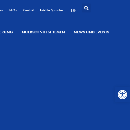
DE
es
FAQs
Kontakt
Leichte Sprache
SIERUNG
QUERSCHNITTSTHEMEN
NEWS UND EVENTS
Werkzeugl