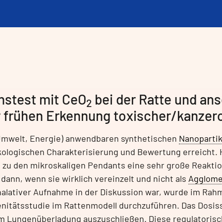
onstest mit CeO
bei der Ratte und an
2
r frühen Erkennung toxischer/kanze
, Umwelt, Energie) anwendbaren synthetischen
Nanopartik
kologischen Charakterisierung und Bewertung erreicht. 
ich zu den mikroskaligen Pendants eine sehr große Reakt
dann, wenn sie wirklich vereinzelt und nicht als
Agglome
halativer Aufnahme in der Diskussion war, wurde im Ra
enitätsstudie im Rattenmodell durchzuführen. Das Dosis
 um Lungenüberladung auszuschließen. Diese regulatoris