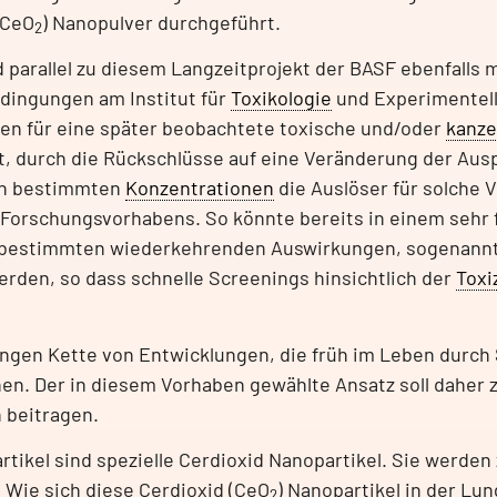
(CeO
) Nanopulver durchgeführt.
2
 parallel zu diesem Langzeitprojekt der BASF ebenfalls 
dingungen am Institut für
Toxikologie
und Experimentell
ren für eine später beobachtete toxische und/oder
kanz
, durch die Rückschlüsse auf eine Veränderung der Au
 in bestimmten
Konzentrationen
die Auslöser für solche 
 Forschungsvorhabens. So könnte bereits in einem sehr
von bestimmten wiederkehrenden Auswirkungen, sogenann
rden, so dass schnelle Screenings hinsichtlich der
Toxi
angen Kette von Entwicklungen, die früh im Leben durc
n. Der in diesem Vorhaben gewählte Ansatz soll daher 
n beitragen.
ikel sind spezielle Cerdioxid Nanopartikel. Sie werden z
 Wie sich diese Cerdioxid (CeO
) Nanopartikel in der Lu
2