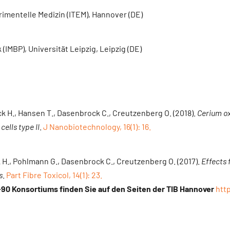
imentelle Medizin (ITEM), Hannover (DE)
 (IMBP), Universität Leipzig, Leipzig (DE)
k H., Hansen T., Dasenbrock C., Creutzenberg O. (2018).
Cerium ox
cells type II
.
J Nanobiotechnology, 16(1): 16.
 H., Pohlmann G., Dasenbrock C., Creutzenberg O. (2017).
Effects 
s
.
Part Fibre Toxicol, 14(1): 23.
-90 Konsortiums finden Sie auf den Seiten der TIB Hannover
htt