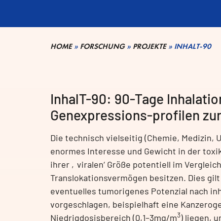
HOME
»
FORSCHUNG
»
PROJEKTE
»
INHALT-90
InhalT-90: 90-Tage Inhalati
Genexpressions-profilen zu
Die technisch vielseitig (Chemie, Medizin
enormes Interesse und Gewicht in der toxi
ihrer ‚viralen‘ Größe potentiell im Vergle
Translokationsvermögen besitzen. Dies gilt 
eventuelles tumorigenes Potenzial nach in
vorgeschlagen, beispielhaft eine Kanzerog
3
Niedrigdosisbereich (0,1–3mg/m
) liegen,