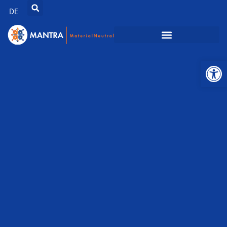
DE
Werkzeugl