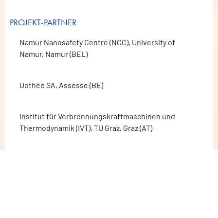
PROJEKT-PARTNER
Namur Nanosafety Centre (NCC), University of
Namur, Namur (BEL)
Dothée SA, Assesse (BE)
Institut für Verbrennungskraftmaschinen und
Thermodynamik (IVT), TU Graz, Graz (AT)
Fraunhofer-Institut für Produktionstechnik und
Automatisierung (IPA), Stuttgart (DE)
ASSOZIIERTE PARTNER