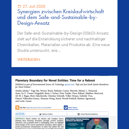
27. Juli 2026
Synergien zwischen Kreislaufwirtschaft
und dem Safe-and-Sustainable-by-
Design-Ansatz
Der Safe-and-Sustainable-by-Design (SSbD)-Ansatz
zielt auf die Entwicklung sicherer und nachhaltiger
Chemikalien, Materialien und Produkte ab. Eine neue
Studie untersucht, wie...
WEITERLESEN