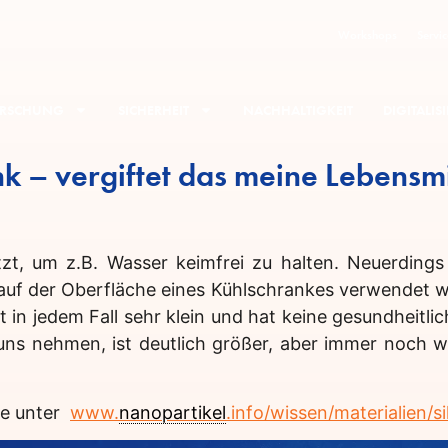
Workshops
Servic
RSCHUNG
SICHERHEIT
NACHHALTIGKEIT
DIGITALI
k – vergiftet das meine Lebensmi
tzt, um z.B. Wasser keimfrei zu halten. Neuerding
uf der Oberfläche eines Kühlschrankes verwendet wird,
 in jedem Fall sehr klein und hat keine gesundheitlic
uns nehmen, ist deutlich größer, aber immer noch we
Sie unter
www.
nanopartikel
.info/wissen/materialien/si