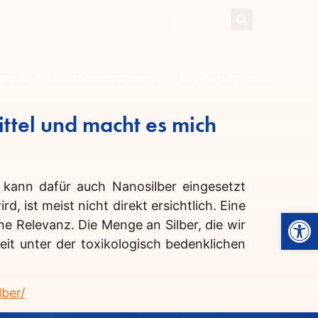
EN
DE
es
FAQs
Kontakt
Leichte Sprache
SIERUNG
QUERSCHNITTSTHEMEN
NEWS UND EVENTS
ttel und macht es mich
s kann dafür auch Nanosilber eingesetzt
 ist meist nicht direkt ersichtlich. Eine
Werkzeugl
he Relevanz. Die Menge an Silber, die wir
it unter der toxikologisch bedenklichen
lber/