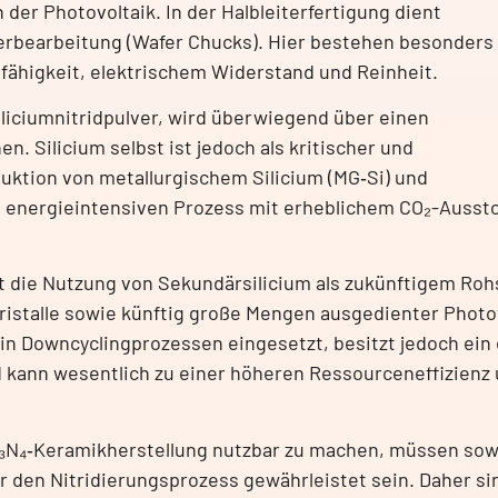
er Photovoltaik. In der Halbleiterfertigung dient
ferbearbeitung (Wafer Chucks). Hier bestehen besonders
fähigkeit, elektrischem Widerstand und Reinheit.
liciumnitridpulver, wird überwiegend über einen
n. Silicium selbst ist jedoch als kritischer und
duktion von metallurgischem Silicium (MG‑Si) und
st energieintensiven Prozess mit erheblichem CO₂-Ausst
et die Nutzung von Sekundärsilicium als zukünftigem Rohs
Kristalle sowie künftig große Mengen ausgedienter Phot
in Downcyclingprozessen eingesetzt, besitzt jedoch ein 
 kann wesentlich zu einer höheren Ressourceneffizienz
Si₃N₄‑Keramikherstellung nutzbar zu machen, müssen sow
r den Nitridierungsprozess gewährleistet sein. Daher si