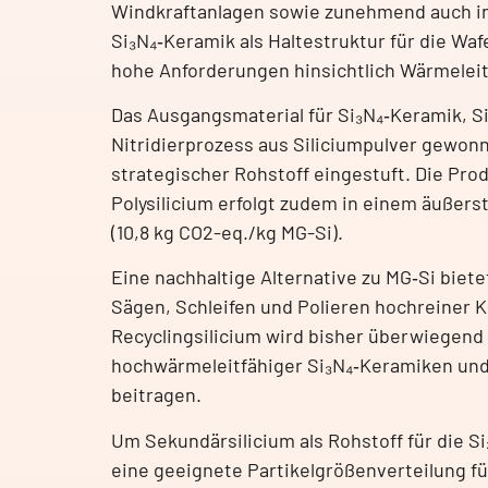
Windkraftanlagen sowie zunehmend auch in d
Si₃N₄‑Keramik als Haltestruktur für die Wa
hohe Anforderungen hinsichtlich Wärmeleit
Das Ausgangsmaterial für Si₃N₄‑Keramik, Si
Nitridierprozess aus Siliciumpulver gewonne
strategischer Rohstoff eingestuft. Die Pro
Polysilicium erfolgt zudem in einem äußer
(10,8 kg CO2-eq./kg MG-Si).
Eine nachhaltige Alternative zu MG‑Si biet
Sägen, Schleifen und Polieren hochreiner 
Recyclingsilicium wird bisher überwiegend 
hochwärmeleitfähiger Si₃N₄‑Keramiken und
beitragen.
Um Sekundärsilicium als Rohstoff für die 
eine geeignete Partikelgrößenverteilung fü