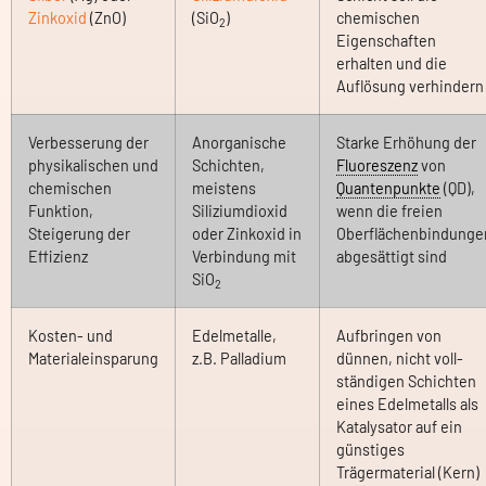
Zinkoxid
(ZnO)
(SiO
)
chemischen
2
Eigenschaften
erhalten und die
Auflösung verhindern
Verbesserung der
Anorganische
Starke Erhöhung der
physikalischen und
Schichten,
Fluoreszenz
von
chemischen
meistens
Quantenpunkte
(QD),
Funktion,
Siliziumdioxid
wenn die freien
Steigerung der
oder Zinkoxid in
Oberflächenbindunge
Effizienz
Verbindung mit
abgesättigt sind
SiO
2
Kosten- und
Edelmetalle,
Aufbringen von
Materialeinsparung
z.B. Palladium
dünnen, nicht voll-
ständigen Schichten
eines Edelmetalls als
Katalysator auf ein
günstiges
Trägermaterial (Kern)