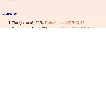
Literatur
Zhang, L et al. (2011),
Toxicol Lett, 207(1): 73-81.
McGuinnes, C et al. (2011),
Toxicol Sci, 119(2): 359-368.
Forschung
Sicherheit
Nachhaltigkeit
Projekte
Materialien
Statuskonferenzen
Wissenbasis
Projekt-Archiv
Grundlagen
Arbeitsanweisungen
Literaturkriterien
Digitalisierung
Querschnittsthemen
News und Events