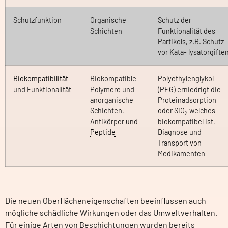
Schutzfunktion
Organische
Schutz der
Schichten
Funktionalität des
Partikels, z.B. Schutz
vor Kata- lysatorgifte
Biokompatibilität
Biokompatible
Polyethylenglykol
und Funktionalität
Polymere und
(PEG) erniedrigt die
anorganische
Proteinadsorption
Schichten,
oder SiO
welches
2
Antikörper und
biokompatibel ist,
Peptide
Diagnose und
Transport von
Medikamenten
Die neuen Oberflächeneigenschaften beeinflussen auch
mögliche schädliche Wirkungen oder das Umweltverhalten.
Für einige Arten von Beschichtungen wurden bereits