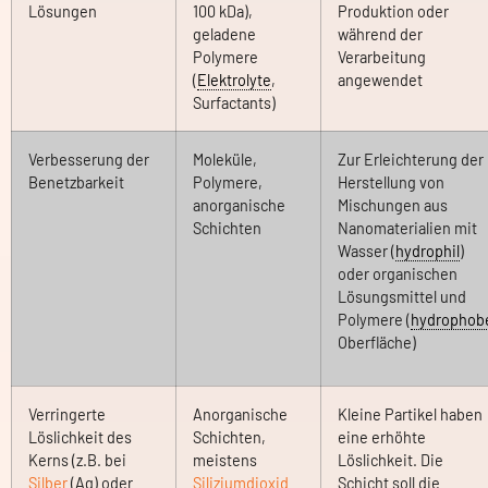
Lösungen
100 kDa),
Produktion oder
geladene
während der
Polymere
Verarbeitung
(
Elektrolyte
,
angewendet
Surfactants)
Verbesserung der
Moleküle,
Zur Erleichterung der
Benetzbarkeit
Polymere,
Herstellung von
anorganische
Mischungen aus
Schichten
Nanomaterialien mit
Wasser (
hydrophil
)
oder organischen
Lösungsmittel und
Polymere (
hydrophob
Oberfläche)
Verringerte
Anorganische
Kleine Partikel haben
Löslichkeit des
Schichten,
eine erhöhte
Kerns (z.B. bei
meistens
Löslichkeit. Die
Silber
(Ag) oder
Siliziumdioxid
Schicht soll die