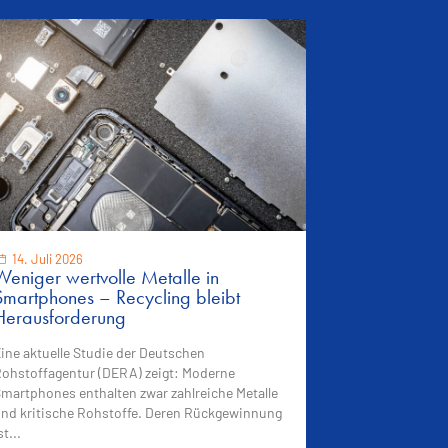
14. Juli 2026
Weniger wertvolle Metalle in
Smartphones – Recycling bleibt
Herausforderung
ine aktuelle Studie der Deutschen
ohstoffagentur (DERA) zeigt: Moderne
martphones enthalten zwar zahlreiche Metalle
nd kritische Rohstoffe. Deren Rückgewinnung
st...