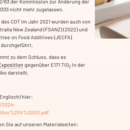
22/63 der Kommission zur Änderung der
 1333 nicht mehr zugelassen.
d des COT im Jahr 2021 wurden auch von
tralia New Zealand (FSANZ) (2022) und
tee on Food Additives (JECFA)
 durchgeführt.
mmt zu dem Schluss, dass es
Exposition
gegenüber E171 TiO
in der
2
ko darstellt.
nglisch) hier:
s/2024-
0Acc%20V%20SO.pdf
en Sie auf unseren Materialseiten: