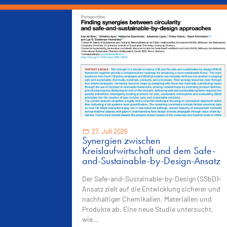
27. Juli 2026
Synergien zwischen
Kreislaufwirtschaft und dem Safe-
and-Sustainable-by-Design-Ansatz
Der Safe-and-Sustainable-by-Design (SSbD)-
Ansatz zielt auf die Entwicklung sicherer und
nachhaltiger Chemikalien, Materialien und
Produkte ab. Eine neue Studie untersucht,
wie...