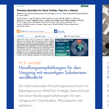
21. Juli 2026
Handlungsempfehlungen für den
Umgang mit neuartigen Substanzen
veröffentlicht
Ein internationales Forschungskonsortium mit
E
Beteiligung von MANTRA-Kollegin Dana Kühnel
R
hat neue Handlungsempfehlungen für den
S
Umgang mit Chemikalien, Mikroplastik und
u
weiteren...
i