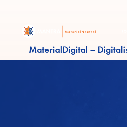
FO
MaterialDigital – Digital