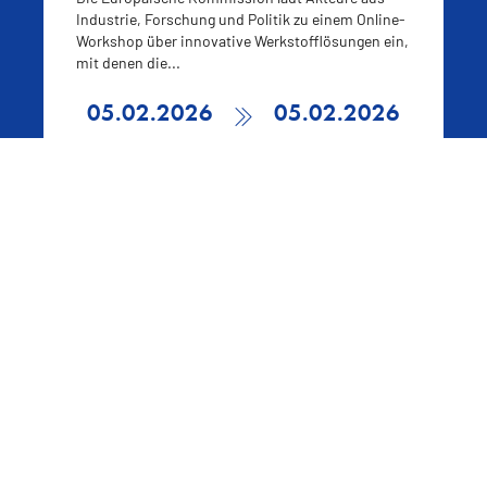
Industrie, Forschung und Politik zu einem Online-
Workshop über innovative Werkstofflösungen ein,
mit denen die...
05.02.2026
05.02.2026
Forschung
Sicherheit
Nachhaltigkeit
Projekte
Materialien
Statuskonferenzen
Wissenbasis
Projekt-Archiv
Grundlagen
Arbeitsanweisungen
Literaturkriterien