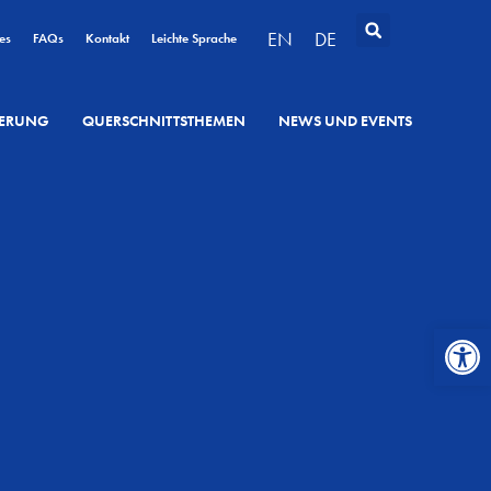
EN
DE
es
FAQs
Kontakt
Leichte Sprache
SIERUNG
QUERSCHNITTSTHEMEN
NEWS UND EVENTS
Werkzeugl