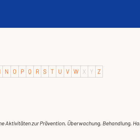
M
N
O
P
Q
R
S
T
U
V
W
X
Y
Z
dene Aktivitäten zur Prävention, Überwachung, Behandlung,