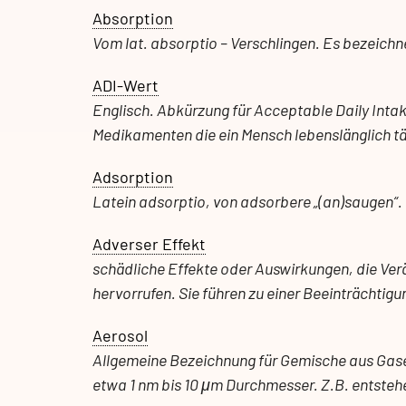
Absorption
Vom lat. absorptio – Verschlingen. Es bezeich
ADI-Wert
Englisch. Abkürzung für Acceptable Daily Inta
Medikamenten die ein Mensch lebenslänglich t
Adsorption
Latein adsorptio, von adsorbere „(an)saugen“.
Adverser Effekt
schädliche Effekte oder Auswirkungen, die V
hervorrufen. Sie führen zu einer Beeinträchtig
Aerosol
Allgemeine Bezeichnung für Gemische aus Gasen 
etwa 1 nm bis 10 μm Durchmesser. Z.B. entsteh