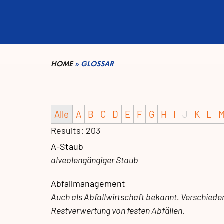
HOME
»
GLOSSAR
Alle
A
B
C
D
E
F
G
H
I
J
K
L
Results: 203
A-Staub
alveolengängiger Staub
Abfallmanagement
Auch als Abfallwirtschaft bekannt. Verschie
Restverwertung von festen Abfällen.