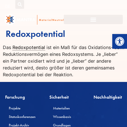
DE
Redoxpotential
Werkzeugl
Das
Redoxpotential
ist ein Maß für das Oxidations- bzw.
Reduktionsvermögen eines Redoxsystems. Je „lieber“
ein Partner oxidiert wird und je „lieber“ der andere
reduziert wird, desto größer ist deren gemeinsames
Redoxpotential bei der Reaktion.
Forschung
Sicherheit
Nachhaltigkeit
Projekte
Materialien
Statuskonferenzen
Wissenbasis
Projekt-Archiv
Grundlagen