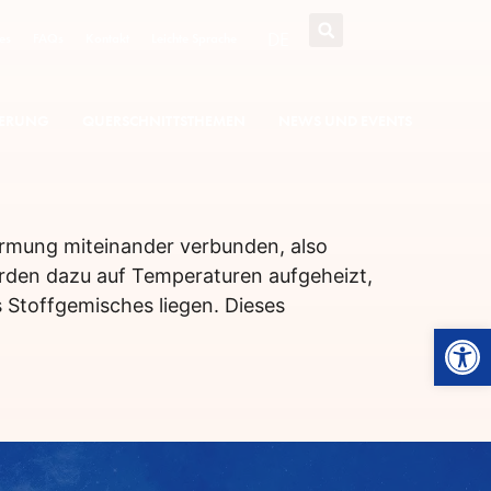
DE
es
FAQs
Kontakt
Leichte Sprache
SIERUNG
QUERSCHNITTSTHEMEN
NEWS UND EVENTS
ärmung miteinander verbunden, also
rden dazu auf Temperaturen aufgeheizt,
 Stoffgemisches liegen. Dieses
Werkzeugl