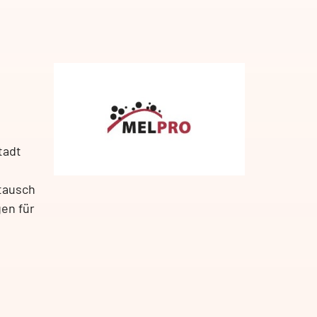
tadt
stausch
en für
/